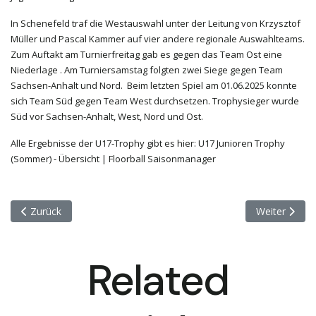
In Schenefeld traf die Westauswahl unter der Leitung von Krzysztof
Müller und Pascal Kammer auf vier andere regionale Auswahlteams.
Zum Auftakt am Turnierfreitag gab es gegen das Team Ost eine
Niederlage . Am Turniersamstag folgten zwei Siege gegen Team
Sachsen-Anhalt und Nord. Beim letzten Spiel am 01.06.2025 konnte
sich Team Süd gegen Team West durchsetzen. Trophysieger wurde
Süd vor Sachsen-Anhalt, West, Nord und Ost.
Alle Ergebnisse der U17-Trophy gibt es hier:
U17 Junioren Trophy
(Sommer) - Übersicht | Floorball Saisonmanager
Vorheriger Beitrag: Interview Mit Dem Hessischen Trainer Aar
Nächster Bei
Zurück
Weiter
Related