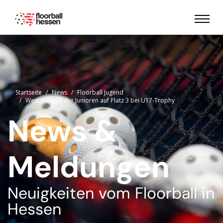
Startseite
News
Floorball Jugend
Westauswahl der Junioren auf Platz 3 bei U17-Trophy
News &
Meldungen
Neuigkeiten vom Floorball in
Hessen