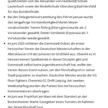
qualifizierten sich die Alexander-von-Humboldt-Schule
Lauterbach sowie die Modellschule Obersberg Bad Hersfeld
für das Bundesfinale.
Bei der Delegiertenversammlung des FVH im Januar wurde
das langjährige Vorstandsmitglied Martin Meyer
verabschiedet. Yannis Röhrig (Ebersgöns) wurde als 2.
Vorsitzender gewählt, Dimitri Sendetski (Espenau) als 1.
Vorsitzender wiedergewählt.
Im Juni 2025 richteten die Darmstadt Dukes als erster
hessischer Verein die Deutschen Meisterschaften in der
Altersklasse U19 der Junioren im Großfeld aus. Obwohl es in
Hessen keinen Spielbetrieb in dieser Disziplin gibt und
Darmstadt selbst keine Jugendmannschaft hat, wollte der
Verein dieses Event nutzen, um den Floorballsport in seiner
Stadt populärer zu machen. Deutscher Meister wurde die SG
Floor Fighters Chemnitz/SC DHfK Leipzig. Am zweiten
Wettkampftag wurden die Partien live mit hessischen
Kommentatoren übertragen.
Im Juni war Frankfurt am Main mit dem Standort an der
Bockenheimer Warte Gastgeber eines Turniers im Rahmen
der Street Floorball Tour.