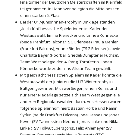
Finalturnier der Deutschen Meisterschaften im Kleinfeld
teilgenommen. In Hannover belegten die Mittelhessen
einen starken 5. Platz.
Bei der U17-Juniorinnen-Trophy in Dinklage standen
gleich fünf hessische Spielerinnen im Kader der
Westauswahl: Emma Rienecker und Linnea Könnecke
(beide Frankfurt Falcons/TSG Erlensee), Paula Mehler
(Frankfurt Falcons), Ariane Rieder (TSG Erlensee) sowie
Charlotta Bayer (Floorball Griedel/Dümptener Füchse).
Team West belegte den 4. Rang. Torhüterin Linnea
Könnecke wurde zudem ins Allstar-Team gewählt.
Mit gleich acht hessischen Spielern im Kader konnte die
Westauswahl der Junioren die U17-Wintertrophy in
Büttgen gewinnen. Mit zwei Siegen, einem Remis und
nur einer Niederlage setzte sich Team West gegen alle
anderen Regionalauswahlen durch. Aus Hessen waren
folgende Spieler nominiert: Bastian Hörbe und Ramin
Syrkin (beide Frankfurt Falcons), Jona Hesse und Jonas
Kever (SV Taunusstein-Neuhof), Jonas Linke und Niklas
Linke (TSV Tollwut Ebersgöns), Felix Ahlemeyer (SV
Espenau Rangers) sowie Nevio Pongratz (TSG