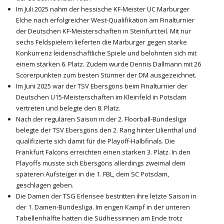
Im Juli 2025 nahm der hessische KF-Meister UC Marburger
Elche nach erfolgreicher West-Qualifikation am Finalturnier
der Deutschen KF-Meisterschaften in Steinfurt teil. Mit nur
sechs Feldspielern lieferten die Marburger gegen starke
Konkurrenz leidenschaftliche Spiele und belohnten sich mit
einem starken 6. Platz. Zudem wurde Dennis Dallmann mit 26
Scorerpunkten zum besten Stürmer der DM ausgezeichnet.
Im Juni 2025 war der TSV Ebersgöns beim Finalturnier der
Deutschen U15-Meisterschaften im Kleinfeld in Potsdam
vertreten und belegte den 8. Platz.
Nach der regulären Saison in der 2. Floorball-Bundesliga
belegte der TSV Ebersgöns den 2. Rang hinter Lilienthal und
qualifizierte sich damit für die Playoff-Halbfinals. Die
Frankfurt Falcons erreichten einen starken 3. Platz. In den
Playoffs musste sich Ebersgöns allerdings zweimal dem
späteren Aufsteiger in die 1. FBL, dem SC Potsdam,
geschlagen geben.
Die Damen der TSG Erlensee bestritten ihre letzte Saison in
der 1. Damen-Bundesliga. Im engen Kampf in der unteren
Tabellenhälfte hatten die Südhessinnen am Ende trotz