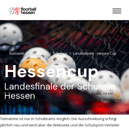
Startseite
Schulsport
Schulcup
Landesfinale - Hessen Cup
Hessencup
Landesfinale der Schule in
Hessen
Der Hessencup, das Landesfinale des Floorball Schulcups, ist ein
Schulsport-Wettbewerb, der unter dem Dach des Floorball Verbandes
Hessen e.V. geplant und durchgeführt wird. Das Turnier wird in
verschiedenen altersabhängigen Wettkampfklassen ausgetragen. Die
Teilnahme ist nur in Schulteams möglich. Die Ausschreibung erfolgt
jährlich neu und wird über die Webseite und die Schulsport-Verteiler