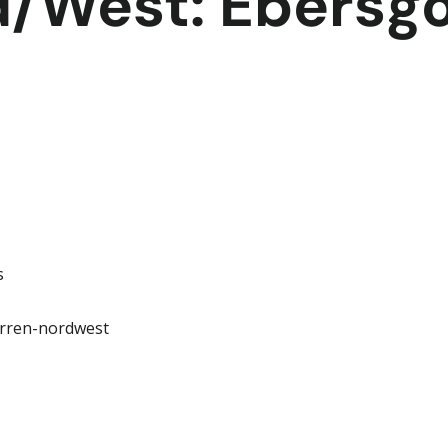
rd/West: Ebersg
s
erren-nordwest