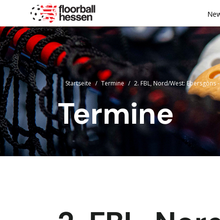
Ne
Startseite
Termine
2. FBL, Nord/West: Ebersgöns
Termine